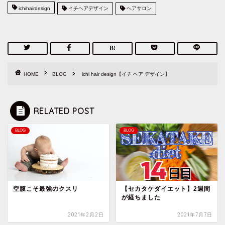
ichihairdesign
イチヘアデザイン
ヘアサロン
HOME
BLOG
ichi hair design【イチ ヘア デザイン】
RELATED POST
BLOG
BLOG
空腹こそ最強のクスリ
【セカタケダイエット】2週間
が経ちました
2021年2月2日
2021年7月7日