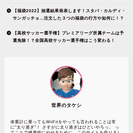
【福袋2022】抽選結果発表します！スタバ・カルディ・
サンガッチョ…注文した３つの福袋の行方や如何に！？
【高校サッカー選手権】プレミアリーグ所属チームは予
選免除！？全国高校サッカー選手権はこう変わる！
世界のタケシ
体重計に乗ってもWiiFitをやっても言われることは常
に"太り過ぎ"！ さすがに太り過ぎはひどいやろっ。 っ
てことで健康的にやせるために、このサイトを作りまし